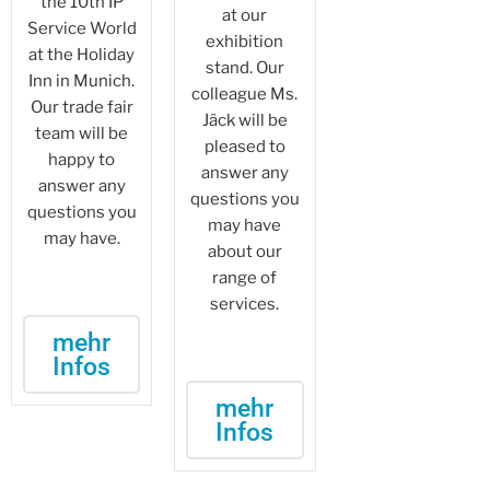
the 10th IP
at our
Service World
exhibition
at the Holiday
stand. Our
Inn in Munich.
colleague Ms.
Our trade fair
Jäck will be
team will be
pleased to
happy to
answer any
answer any
questions you
questions you
may have
may have.
about our
range of
services.
mehr
Infos
mehr
Infos