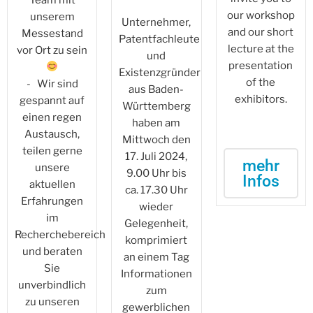
our workshop
unserem
Unternehmer,
and our short
Messestand
Patentfachleute
lecture at the
vor Ort zu sein
und
presentation
Existenzgründer
of the
- Wir sind
aus Baden-
exhibitors.
gespannt auf
Württemberg
einen regen
haben am
Austausch,
Mittwoch den
teilen gerne
17. Juli 2024,
mehr
unsere
9.00 Uhr bis
Infos
aktuellen
ca. 17.30 Uhr
Erfahrungen
wieder
im
Gelegenheit,
Recherchebereich
komprimiert
und beraten
an einem Tag
Sie
Informationen
unverbindlich
zum
zu unseren
gewerblichen