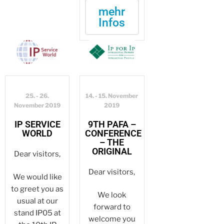
mehr
Infos
25. - 26.
14. - 15. November
November 2019
2019
IP SERVICE
9TH PAFA –
WORLD
CONFERENCE
– THE
ORIGINAL
Dear visitors,
Dear visitors,
We would like
to greet you as
We look
usual at our
forward to
stand IP05 at
welcome you