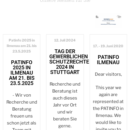
Patinfo 2025 in
12. Juli 2024
Ilmenau am 21. bis
17. - 19. Juni 2020
TAG DER
23.5.2025
GEWERBLICHEN
PATINFO
SCHUTZRECHTE
PATINFO
ILMENAU
2024 IN
2025 IN
STUTTGART
ILMENAU
Dear visitors,
AM 21. BIS
23.5.2025
Recherche und
This year we
Beratung ist
again are
- Wir von
auch dieses
represented at
Recherche und
Jahr vor Ort
the PATINFO in
Beratung
und wir
Ilmenau. We
freuen uns
beraten Sie
would like to
schon jetzt als
gerne.
invite you to
Team mit